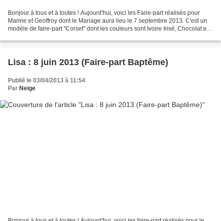
Bonjour à tous et à toutes ! Aujourd'hui, voici les Faire-part réalisés pour
Marine et Geoffroy dont le Mariage aura lieu le 7 septembre 2013. C'est un
modèle de faire-part "Corset" dont les couleurs sont Ivoire Irisé, Chocolat et
Or. L'invitation pour...
Lisa : 8 juin 2013 (Faire-part Baptême)
Publié le 03/04/2013 à 11:54
Par
Neige
Bonjour à tous et à toutes ! Aujourd'hui, voici les faire-part réalisés pour le