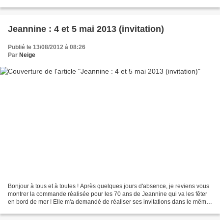
forme de flocon de...
Jeannine : 4 et 5 mai 2013 (invitation)
Publié le 13/08/2012 à 08:26
Par
Neige
Bonjour à tous et à toutes ! Après quelques jours d'absence, je reviens vous
montrer la commande réalisée pour les 70 ans de Jeannine qui va les fêter
en bord de mer ! Elle m'a demandé de réaliser ses invitations dans le même
modèle que les faire-part...