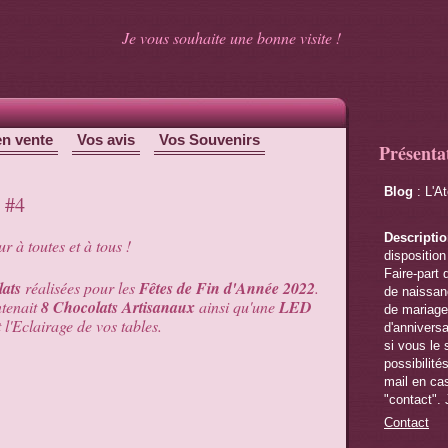
Je vous souhaite une bonne visite !
en vente
Vos avis
Vos Souvenirs
Présenta
Blog
: L'A
 #4
Descripti
r à toutes et à tous !
disposition
Faire-part 
lats
réalisées pour les
Fêtes de Fin d'Année 2022
.
de naissanc
ntenait
8 Chocolats Artisanaux
ainsi qu'une
LED
de mariage,
 l'Eclairage de vos tables.
d'anniversa
si vous le 
possibilité
mail en cas
"contact". 
Contact