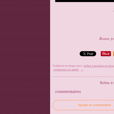
Bonne jou
Published by Neige
dans
boîtes à dragées et choco
commenter cet article
…
Boîtes à 
commentaires
Ajouter un commentaire