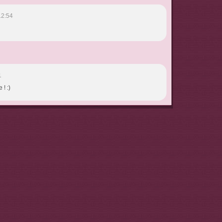
12:54
1
! :)