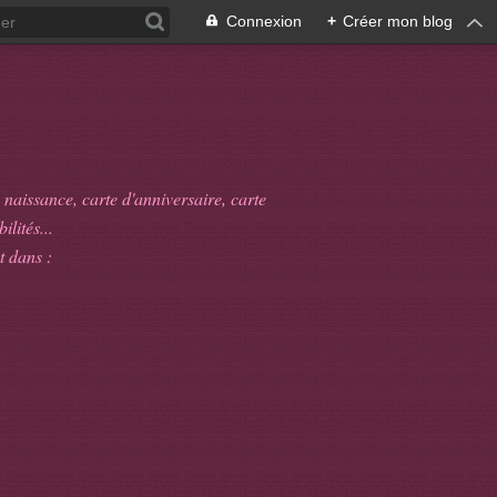
Connexion
+
Créer mon blog
 naissance, carte d'anniversaire, carte
ilités...
t dans :