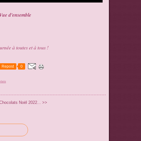
Vue d'ensemble
rnée à toutes et à tous !
Repost
0
lats
Chocolats Noël 2022... >>