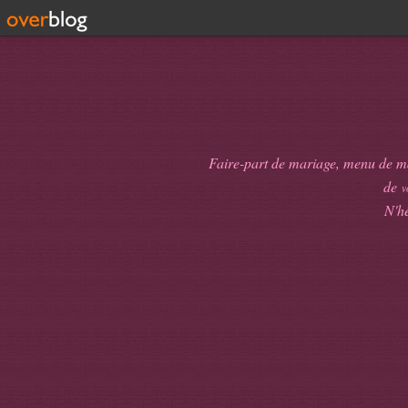
Faire-part de mariage, menu de mari
de
v
N'hé