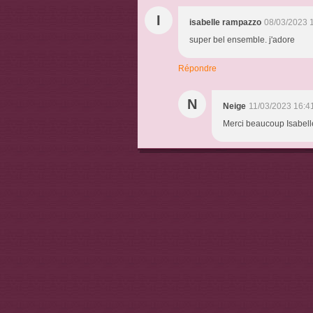
I
isabelle rampazzo
08/03/2023 
super bel ensemble. j'adore
Répondre
N
Neige
11/03/2023 16:4
Merci beaucoup Isabelle 