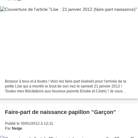
Bonjour à tous et à toutes ! Voici les faire-part réalisés pour l'arrivée de la
petite Lise qui a montré le bout de son nez le samedi 21 janvier 2012 !
Toutes mes félicitations aux heureux parents Elodie et Cédric ! Je vous
embrasse bien fort tous les...
Faire-part de naissance papillon "Garçon"
Publié le 30/01/2012 à 12:11
Par
Neige