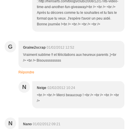
: http://heroarts.com/blogs/club/2008/12/17/its-video-
time-and-another-fun-giveaway/<br /> <br /> <br />
Après tu décores comme tu le souhaites et tu fais le
format que tu veux. J'espère t'avoir un peu aidé.
Bonne journée !<br /> <br /> <br /> <br />
G
Graine2scrap
01/02/2012 12:52
Vraiment sublime !! et félicitations aux heureux parents ;)<br
/> <br /> Bisousssssssss
Répondre
N
Neige
02/02/2012 10:24
<br /> <br /> Merci beaucoup ! <br /> <br /> <br /> <br
/>
N
Nano
01/02/2012 09:21