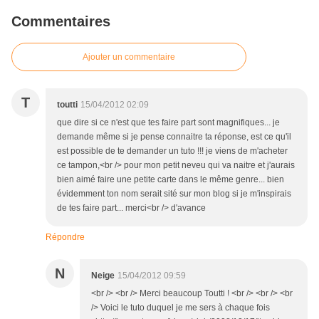
Commentaires
Ajouter un commentaire
T
toutti
15/04/2012 02:09
que dire si ce n'est que tes faire part sont magnifiques... je
demande même si je pense connaitre ta réponse, est ce qu'il
est possible de te demander un tuto !!! je viens de m'acheter
ce tampon,<br /> pour mon petit neveu qui va naitre et j'aurais
bien aimé faire une petite carte dans le même genre... bien
évidemment ton nom serait sité sur mon blog si je m'inspirais
de tes faire part... merci<br /> d'avance
Répondre
N
Neige
15/04/2012 09:59
<br /> <br /> Merci beaucoup Toutti ! <br /> <br /> <br
/> Voici le tuto duquel je me sers à chaque fois