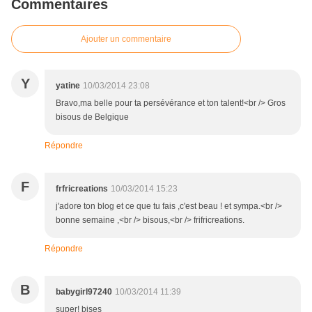
Commentaires
Ajouter un commentaire
Y
yatine
10/03/2014 23:08
Bravo,ma belle pour ta persévérance et ton talent!<br /> Gros
bisous de Belgique
Répondre
F
frfricreations
10/03/2014 15:23
j'adore ton blog et ce que tu fais ,c'est beau ! et sympa.<br />
bonne semaine ,<br /> bisous,<br /> frifricreations.
Répondre
B
babygirl97240
10/03/2014 11:39
super! bises