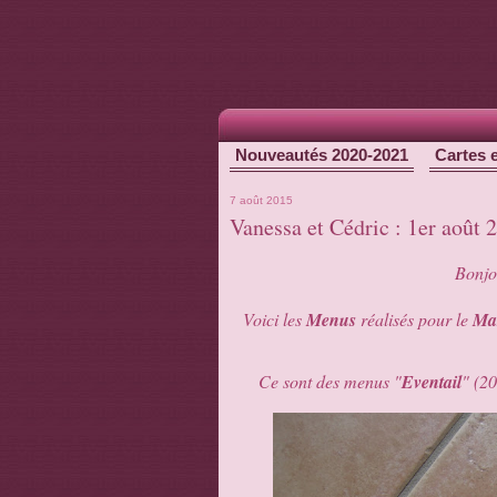
Nouveautés 2020-2021
Cartes 
7 août 2015
Vanessa et Cédric : 1er août
Bonjou
Voici les
Menus
réalisés pour le
Ma
Ce sont des menus "
Eventail
" (2