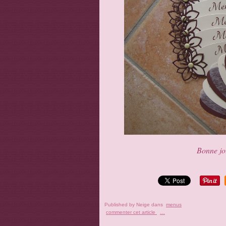
Bonne jou
Published by Neige
dans
menus
commenter cet article
…