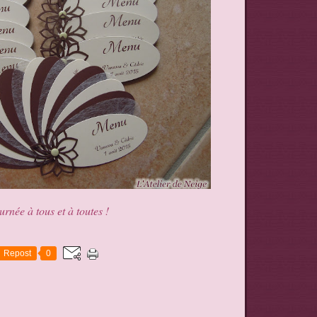
rnée à tous et à toutes !
Repost
0