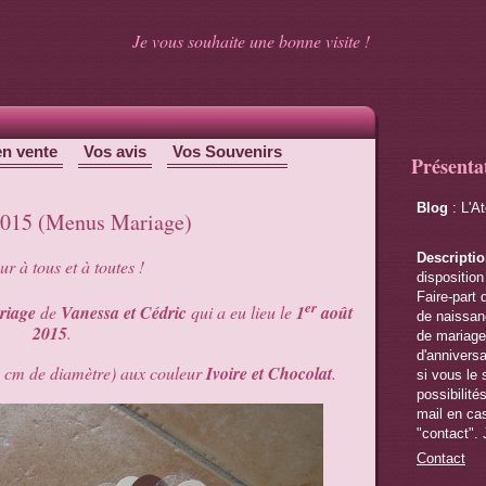
Je vous souhaite une bonne visite !
en vente
Vos avis
Vos Souvenirs
Présenta
Blog
: L'A
 2015 (Menus Mariage)
Descripti
r à tous et à toutes !
disposition
Faire-part 
er
riage
de
Vanessa et Cédric
qui a eu lieu le
1
août
de naissanc
2015
.
de mariage,
d'anniversa
0 cm de diamètre) aux couleur
Ivoire et Chocolat
.
si vous le 
possibilité
mail en cas
"contact". 
Contact