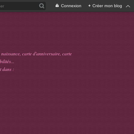
Connexion
+
Créer mon blog
 naissance, carte d'anniversaire, carte
ilités...
t dans :