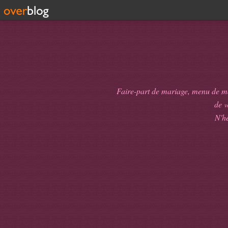
Faire-part de mariage, menu de mari
de
v
N'hé