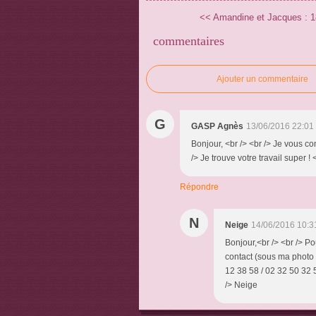
<< Amandine et Jacques : 18 
commentaires
Ajouter un commentaire
G
GASP Agnès
13/06/2016 22:01
Bonjour, <br /> <br /> Je vous co
/> Je trouve votre travail super 
Répondre
N
Neige
14/06/2016 10:3
Bonjour,<br /> <br /> P
contact (sous ma photo 
12 38 58 / 02 32 50 32 57
/> Neige