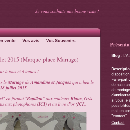
Je vous souhaite une bonne visite !
en vente
Vos avis
Vos Souvenirs
Présenta
Blog
: L'A
llet 2015 (Marque-place Mariage)
Descripti
r à tous et à toutes !
disposition
Faire-part 
ur le
Mariage
de
Amandine et Jacques
qui a lieu le
de naissanc
18 juillet 2015
.
de mariage,
d'anniversa
et
" en format "
Papillon
" aux couleurs
Blanc, Gris
si vous le 
rtis aux photophores (
ICI
) et au livre d'or (
ICI
).
possibilité
mail en cas
"contact". 
Contact