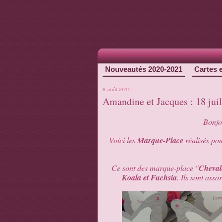
Nouveautés 2020-2021
Cartes 
8 août 2015
Amandine et Jacques : 18 jui
Bonjou
Voici les
Marque-Place
réalisés po
Ce sont des marque-place "
Cheval
Koala et Fuchsia
. Ils sont asso