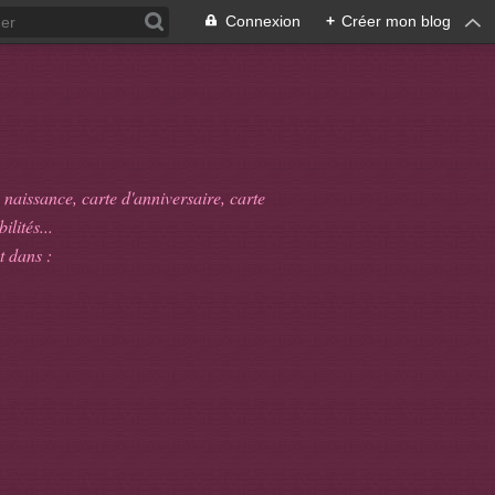
Connexion
+
Créer mon blog
 naissance, carte d'anniversaire, carte
ilités...
t dans :