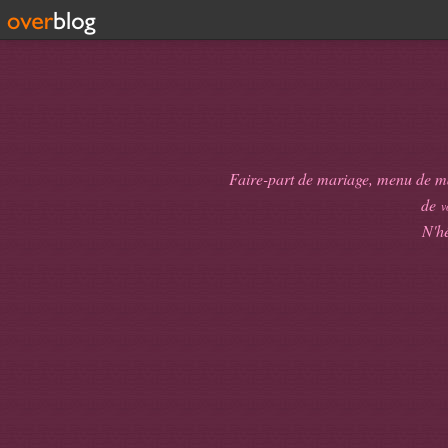
Faire-part de mariage, menu de mari
de
v
N'hé