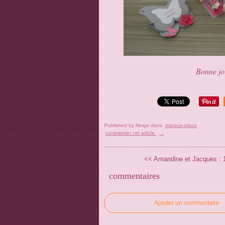
Bonne jou
Published by Neige
dans
marque-place
commenter cet article
…
<< Amandine et Jacques : 18 
commentaires
Ajouter un commentaire