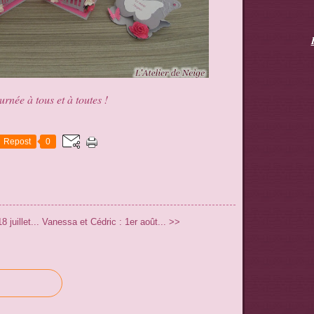
rnée à tous et à toutes !
Repost
0
juillet...
Vanessa et Cédric : 1er août... >>