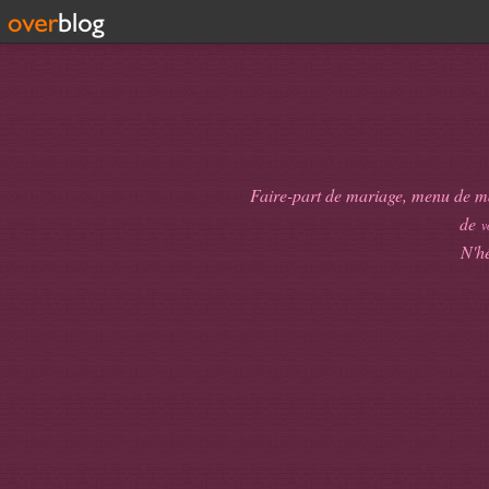
Faire-part de mariage, menu de mari
de
v
N'hé