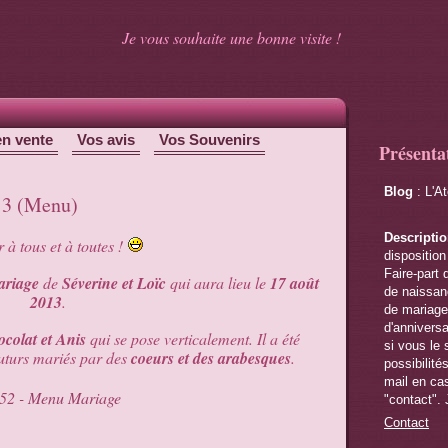
Je vous souhaite une bonne visite !
en vente
Vos avis
Vos Souvenirs
Présenta
Blog
: L'A
013 (Menu)
Descripti
 à tous et à toutes !
disposition
Faire-part 
riage
de
Séverine et Loïc
qui aura lieu le
17 août
de naissanc
2013
.
de mariage,
d'anniversa
colat et Anis
qui se pose verticalement. Il a été
si vous le 
futurs mariés par des
coeurs et des arabesques
.
possibilité
mail en cas
"contact". 
Contact