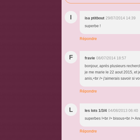
I
isa ptitbout
29/07/2014 14:39
superbe !
Répondre
F
fravie
08/07/2014 18:57
bonjour, aprés plusieurs recherc
je me marie le 22 aout 2015, et j
anis,<br /> j'aimerais savoir si v
Répondre
L
les lots 1/3/4
04/08/2013 06:40
superbes !<br /> bisous<br /> An
Répondre