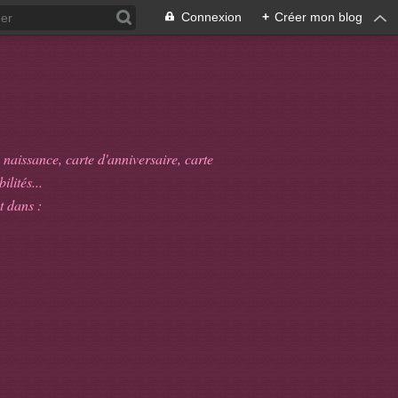
Connexion
+
Créer mon blog
 naissance, carte d'anniversaire, carte
ilités...
t dans :