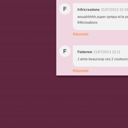
F
frifricreations
31/07/2013 15:1
wouahhhhh,super sympa et le pet
frifricreations
Répondre
F
Fabienne
31/07/2013 15:11
J aime beaucoup ces 2 couleurs 
Répondre