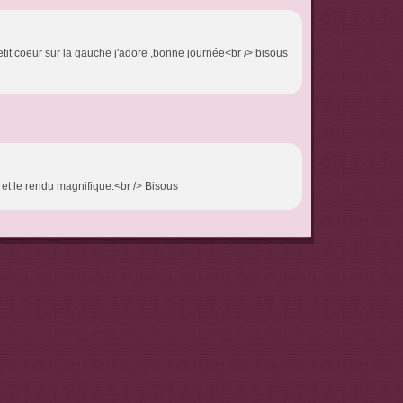
6
it coeur sur la gauche j'adore ,bonne journée<br /> bisous
et le rendu magnifique.<br /> Bisous