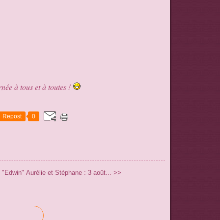
née à tous et à toutes !
Repost
0
s "Edwin"
Aurélie et Stéphane : 3 août... >>