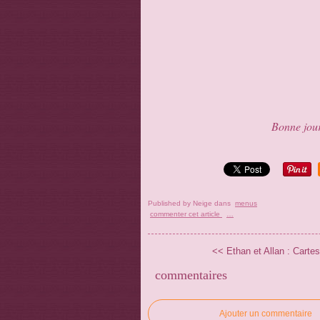
Bonne jour
Published by Neige
dans
menus
commenter cet article
…
<< Ethan et Allan : Carte
commentaires
Ajouter un commentaire