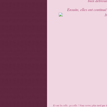
bien débrouil
Ensuite, elles ont continué
Et oui la colle, ça colle ! Vous verrez plus tard qu