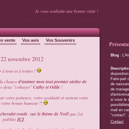
Je vous souhaite une bonne visite !
en vente
Vos avis
Vos Souvenirs
Présenta
Blog
: L'A
du 22 novembre 2012
Descripti
 à tous et à toutes !
disposition
Faire-part 
 la chance
d'animer mon tout premier atelier de
de naissanc
s deux "cobayes"
Cathy et Odile
!
de mariage,
d'anniversa
r votre patience, votre assiduité et surtout votre
si vous le 
t votre bonne humeur !!
possibilité
mail en cas
te chevalet ronde sur le thème de Noël
que j'ai
"contact". 
publiée
ICI
.
Contact