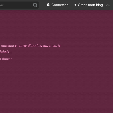
Connexion
+
Créer mon blog
 naissance, carte d'anniversaire, carte
ilités...
t dans :