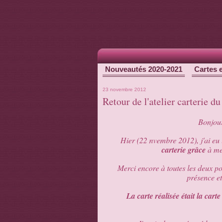
Nouveautés 2020-2021
Cartes 
23 novembre 2012
Retour de l'atelier carterie 
Bonjour
Hier (22 nvembre 2012), j'ai eu
carterie grâce
à me
Merci encore à toutes les deux pou
présence e
La carte réalisée était la car