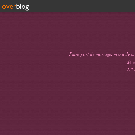
Faire-part de mariage, menu de mari
de
v
N'hé