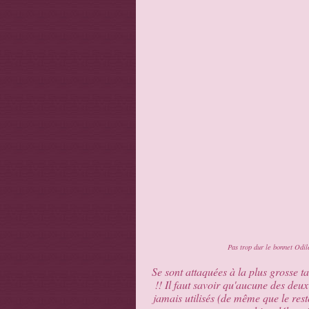
Pas trop dur le bonnet Odi
Se sont attaquées à la plus grosse t
!! Il faut savoir qu'aucune des deux
jamais utilisés (de même que le rest