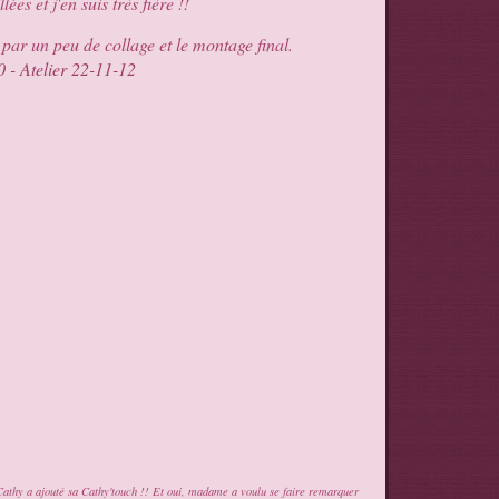
lées et j'en suis très fière !!
 par un peu de collage et le montage final.
e Cathy a ajouté sa Cathy'touch !! Et oui, madame a voulu se faire remarquer