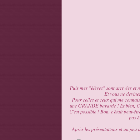
Puis mes "élèves" sont arrivées et 
Et vous ne devine
Pour celles et ceux qui me connais
une GRANDE bavarde ! Et bien, Cathy
C'est possible ! Bon, c'était peut-êt
pas ê
Après les présentations et un peu 