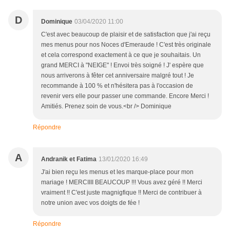
D
Dominique
03/04/2020 11:00
C'est avec beaucoup de plaisir et de satisfaction que j'ai reçu
mes menus pour nos Noces d'Emeraude ! C'est très originale
et cela correspond exactement à ce que je souhaitais. Un
grand MERCI à "NEIGE" ! Envoi très soigné ! J' espère que
nous arriverons à fêter cet anniversaire malgré tout ! Je
recommande à 100 % et n'hésitera pas à l'occasion de
revenir vers elle pour passer une commande. Encore Merci !
Amitiés. Prenez soin de vous.<br /> Dominique
Répondre
A
Andranik et Fatima
13/01/2020 16:49
J'ai bien reçu les menus et les marque-place pour mon
mariage ! MERCIIII BEAUCOUP !!! Vous avez géré !! Merci
vraiment !! C'est juste magnigfique !! Merci de contribuer à
notre union avec vos doigts de fée !
Répondre