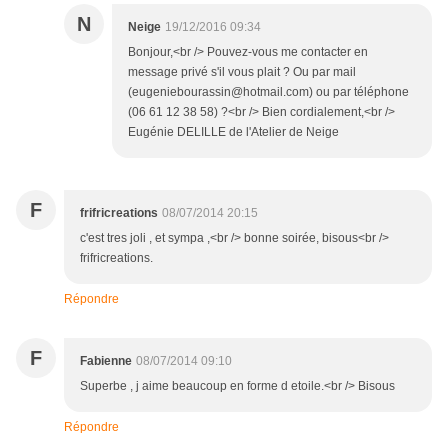
N
Neige
19/12/2016 09:34
Bonjour,<br /> Pouvez-vous me contacter en
message privé s'il vous plait ? Ou par mail
(eugeniebourassin@hotmail.com) ou par téléphone
(06 61 12 38 58) ?<br /> Bien cordialement,<br />
Eugénie DELILLE de l'Atelier de Neige
F
frifricreations
08/07/2014 20:15
c'est tres joli , et sympa ,<br /> bonne soirée, bisous<br />
frifricreations.
Répondre
F
Fabienne
08/07/2014 09:10
Superbe , j aime beaucoup en forme d etoile.<br /> Bisous
Répondre