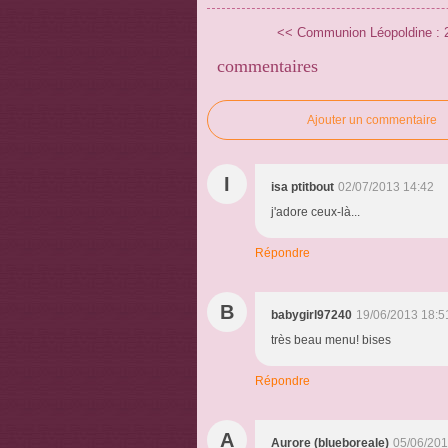
<< Communion Léopoldine : 2 
commentaires
Ajouter un commentaire
I
isa ptitbout
02/07/2013 14:42
j'adore ceux-là...
Répondre
B
babygirl97240
19/06/2013 18:5
très beau menu! bises
Répondre
A
Aurore (blueboreale)
05/06/201