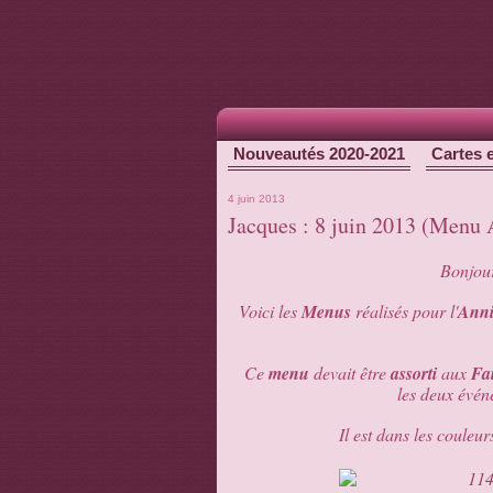
Nouveautés 2020-2021
Cartes 
4 juin 2013
Jacques : 8 juin 2013 (Menu 
Bonjour
Voici les
Menus
réalisés pour l'
Anni
Ce
menu
devait être
assorti
aux
Fa
les deux évén
Il est dans les couleu