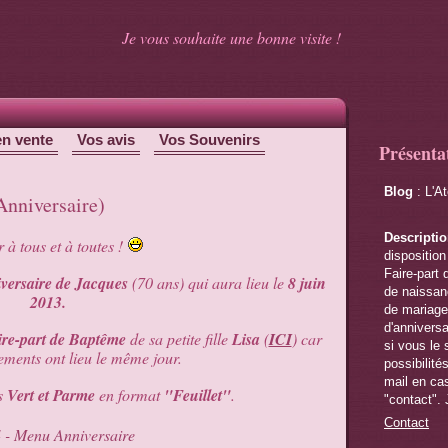
Je vous souhaite une bonne visite !
en vente
Vos avis
Vos Souvenirs
Présenta
Blog
: L'A
Anniversaire)
Descripti
 à tous et à toutes !
disposition
Faire-part 
versaire de Jacques
(70 ans) qui aura lieu le
8 juin
de naissanc
2013.
de mariage,
d'anniversa
ire-part de Baptême
de sa petite fille
Lisa
(
ICI
) car
si vous le 
ements ont lieu le même jour.
possibilité
mail en cas
rs
Vert et Parme
en format
"Feuillet"
.
"contact". 
Contact