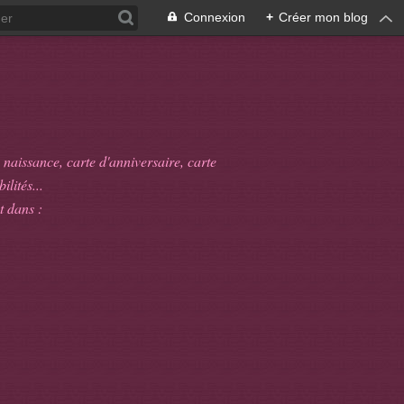
Connexion
+
Créer mon blog
 naissance, carte d'anniversaire, carte
ilités...
t dans :