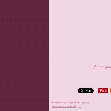
Bonne jour
Published by Neige
dans
menus
commenter cet article
…