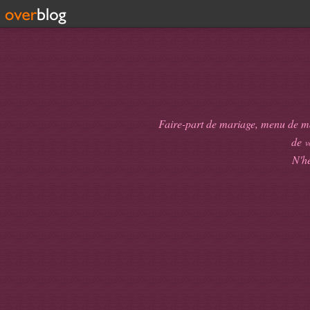
Faire-part de mariage, menu de mari
de
v
N'hé