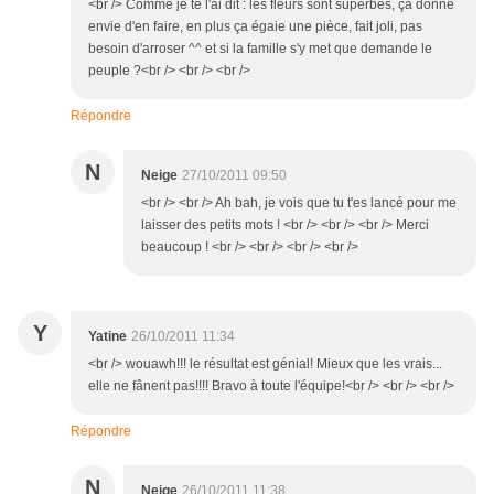
<br /> Comme je te l'ai dit : les fleurs sont superbes, ça donne
envie d'en faire, en plus ça égaie une pièce, fait joli, pas
besoin d'arroser ^^ et si la famille s'y met que demande le
peuple ?<br /> <br /> <br />
Répondre
N
Neige
27/10/2011 09:50
<br /> <br /> Ah bah, je vois que tu t'es lancé pour me
laisser des petits mots ! <br /> <br /> <br /> Merci
beaucoup ! <br /> <br /> <br /> <br />
Y
Yatine
26/10/2011 11:34
<br /> wouawh!!! le résultat est génial! Mieux que les vrais...
elle ne fânent pas!!!! Bravo à toute l'équipe!<br /> <br /> <br />
Répondre
N
Neige
26/10/2011 11:38