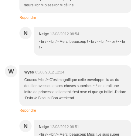
fleurs!<br /> bises<br /> céline
Répondre
N
Neige
12/08/2012 08:54
<br /> <br /> Merci beaucoup ! <br /> <br /> <br /> <br
/>
W
Wyss
05/08/2012 12:24
Coucou !<br /> C'est magnifique cette enveloppe, tu as du
douiller avec toutes ces choses superbes *-* on dirait une
lettre de princesse tellement c'est rose et que ça brille! J'adore
:D<br /> Bisous! Bon weekend
Répondre
N
Neige
12/08/2012 08:51
<br /> <br /> Merci beaucoup Miss ! Je suis super