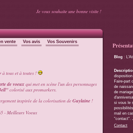
Je vous souhaite une bonne visite !
en vente
Vos avis
Vos Souvenirs
Présenta
Blog
: L'A
Descripti
 à tous et à toutes !
disposition
Faire-part 
arte de voeux
qui met en scène l'un des personnages
de naissanc
Bell"
colorisé aux promarkers.
de mariage,
d'anniversa
 largement inspirée de la colorisation de
Guylaine
!
si vous le 
possibilité
mail en cas
"contact". 
Contact