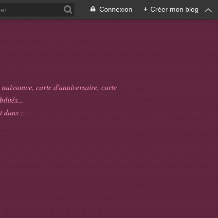
Connexion
+
Créer mon blog
 naissance, carte d'anniversaire, carte
ilités...
t dans :