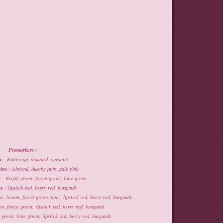
Promarkers :
x
: Buttercup, mustard, caramel
ins
: Almond, duscky pink, pale pink
x
: Bright green, forest green, lime green
ge
: lipstick red, berry red, burgundy
e, lemon, forest green, pine, lipstick red, berry red, burgundy
n, forest green, lipstick red, berry red, burgundy
 green, lime green, lipstick red, berry red, burgundy