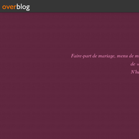
Faire-part de mariage, menu de mari
de
v
N'hé