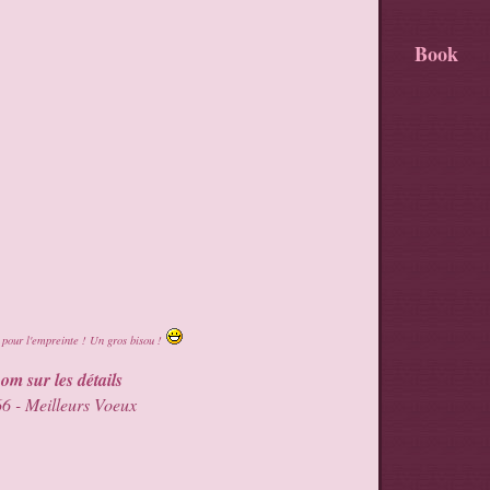
Book
pour l'empreinte ! Un gros bisou !
om sur les détails