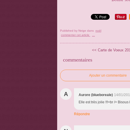
Published by Neige
dans
noël
commenter cet article
…
<< Carte de Voeux 201
commentaires
Ajouter un commentaire
A
Aurore (blueboreale)
14/01/201
Elle est très jolie !!!<br /> Bisous
Répondre