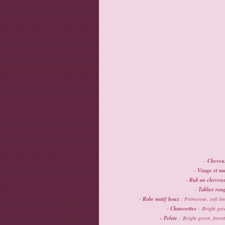
Cheveu
-
Visage et ma
-
Rub an cheveu
-
Tablier rou
-
Robe motif houx
-
: Primerose, soft lim
Chaussettes
-
: Bright gree
- Pelote
: Bright green, forest