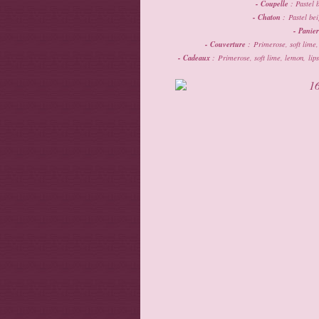
- Coupelle
: Pastel 
- Chaton
: Pastel bei
- Panier
- Couverture
: Primerose, soft lime, 
- Cadeaux
: Primerose, soft lime, lemon, lips