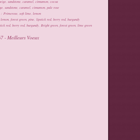
beige, sandstone, caramel, cinnamon, cocoa
ge, sandstone, caramel, cinnamon, pale rose
: Primerose, soft lime, lemon
lemon, forest green, pine, lipstick red, berry red, burgundy
tick red, berry red, burgundy, Bright green, forest green, lime green