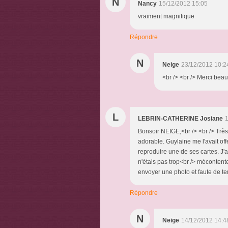
N
Nancy
15/12/2012 15:05
vraiment magnifique
Répondre
N
Neige
23/12/2012 10:2
<br /> <br /> Merci beau
L
LEBRIN-CATHERINE Josiane
1
Bonsoir NEIGE,<br /> <br /> Très
adorable. Guylaine me l'avait of
reproduire une de ses cartes. J'ai
n'étais pas trop<br /> mécontente
envoyer une photo et faute de tem
Répondre
N
Neige
14/12/2012 14:4