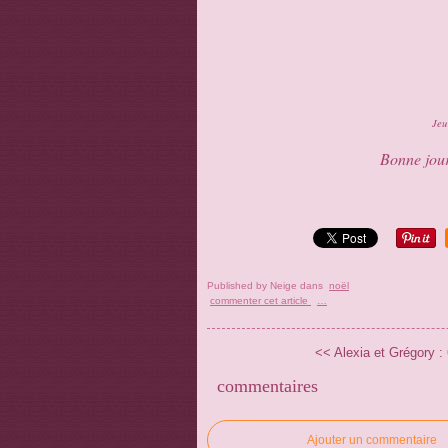
Jeu
Bonne jour
Published by Neige
dans
noël
commenter cet article
…
<< Alexia et Grégory : 6 
commentaires
Ajouter un commentaire