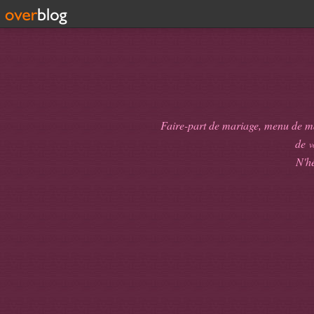
Faire-part de mariage, menu de mari
de
v
N'hé