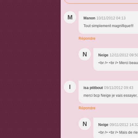
M
Manon
10/11/2012 04:13
Tout simplement magnifique!!!
Répondre
N
Neige
12/11/2012 09:5
<br /> <br /> Merci beau
I
isa ptitbout
09/11/2012 09:43
merci bcp Neige je vais essayer.
Répondre
N
Neige
09/11/2012 14:3
<br /> <br /> Mais de rie