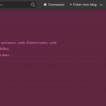
Connexion
+
Créer mon blog
 naissance, carte d'anniversaire, carte
ilités...
t dans :