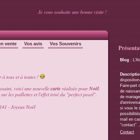
Je vous souhaite une bonne visite !
en vente
Vos avis
Vos Souvenirs
Présenta
Blog
: L'A
Descripti
 à tous et à toutes !
disposition
Faire-part 
ssaint, voici une nouvelle
carte
réalisée pour
Noël
.
de naissanc
ur les paillettes et l'effet irisé du "perfect pearl".
de mariage,
d'anniversa
si vous le 
possibilité
mail en cas
"contact". 
Contact