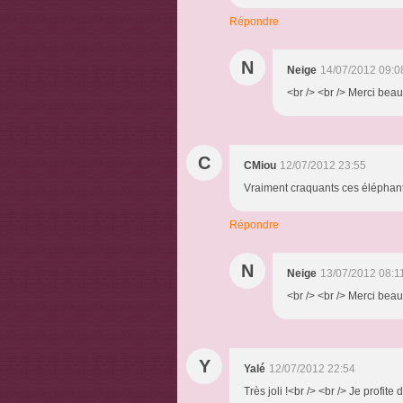
Répondre
N
Neige
14/07/2012 09:0
<br /> <br /> Merci beau
C
CMiou
12/07/2012 23:55
Vraiment craquants ces éléphants
Répondre
N
Neige
13/07/2012 08:1
<br /> <br /> Merci beau
Y
Yalé
12/07/2012 22:54
Très joli !<br /> <br /> Je profit