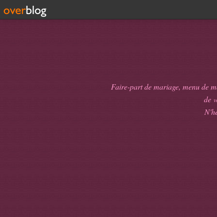
Faire-part de mariage, menu de mari
de
v
N'hé