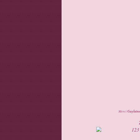
Guylain
Merci