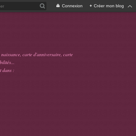
Connexion
+
Créer mon blog
 naissance, carte d'anniversaire, carte
ilités...
t dans :