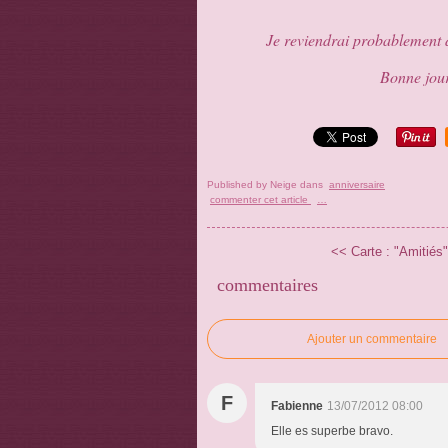
Je reviendrai probablement d
Bonne jour
Published by Neige
dans
anniversaire
commenter cet article
…
<< Carte : "Amitiés"
commentaires
Ajouter un commentaire
F
Fabienne
13/07/2012 08:00
Elle es superbe bravo.