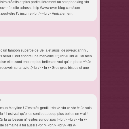
irs créatifs et plus particulièrement au scrapbooking.<br
découvrir à cette adresse http://www.over-blog.com/com-
ut-être t'y inscrire.<br /> <br /> Amicalement
ec un tampon superbe de Bella et aussi de joyeux anniv ,
ès beau ! Bref encore une merveille !! :)<br /> <br /> J'ai bien
aise elles sont encore plus belles en vrai qu'en photo ^^ Je
ecevoir sera ravie :)<br /> <br /> Gros gros bisous et une
2
oup Maryline ! C'est très gentil ! <br /> <br /> <br /> Je suis
plu ! Il est vrai qu'elles sont beaucoup plus belles en vrai !
 Si tu as besoin n'hésites surtout pas ! <br /> <br /> <br />
de semaine à toi aussi ! <br /> <br /> <br /> <br />