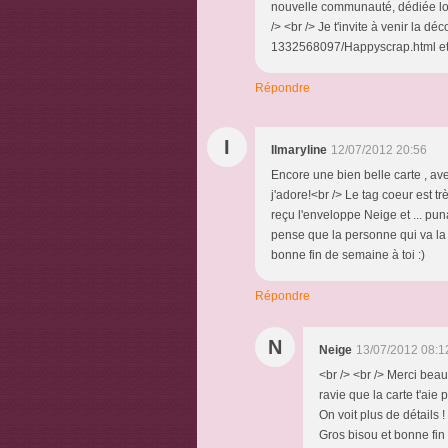
nouvelle communauté, dédiée lois
/> <br /> Je t'invite à venir la 
1332568097/Happyscrap.html et pe
Répondre
I
Ilmaryline
12/07/2012 20:56
Encore une bien belle carte , av
j'adore!<br /> Le tag coeur est tr
reçu l'enveloppe Neige et ... pun
pense que la personne qui va la r
bonne fin de semaine à toi :)
Répondre
N
Neige
13/07/2012 08:1
<br /> <br /> Merci beauc
ravie que la carte t'aie 
On voit plus de détails !
Gros bisou et bonne fin 