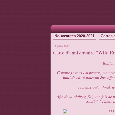
Nouveautés 2020-2021
Cartes 
12 juillet 2012
Carte d'anniversaire "Wild R
Bonjour
Comme je vous l'ai promis, me revo
bout de chou
pouvant être offer
Je pense qu'au final, je
Afin de la réaliser, j'ai, une fois de
Studio" ! J'aime 