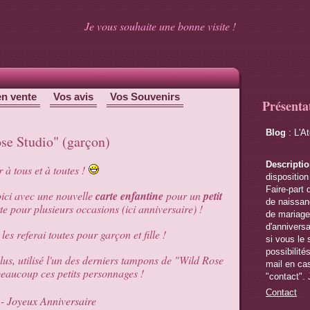
Je vous souhaite une bonne visite !
en vente
Vos avis
Vos Souvenirs
Présenta
Blog
: L'A
ose Studio" (garçon)
Descripti
 à tous et à toutes !
disposition
Faire-part 
ici avec une nouvelle
carte enfantine
pour un
petit
de naissanc
te pour plusieurs occasions (ici anniversaire) !
de mariage,
d'anniversa
 les referai toutes pour garçon et fille !
si vous le 
possibilité
 plus, utilisé l'un des derniers tampons de "Wild Rose
mail en cas
beaucoup ces petits personnages !
"contact". 
Contact