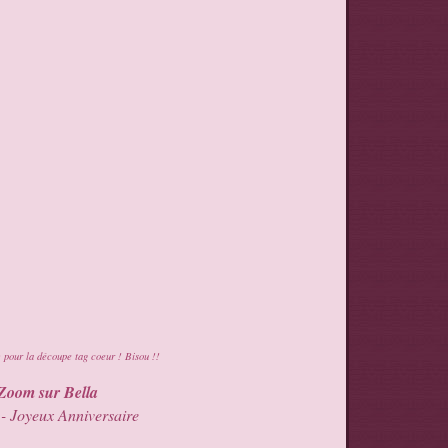
e
pour la découpe tag coeur ! Bisou !!
Zoom sur Bella