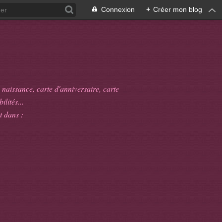
Connexion
+
Créer mon blog
 naissance, carte d'anniversaire, carte
ilités...
t dans :