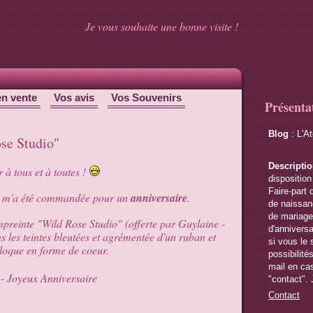
Je vous souhaite une bonne visite !
en vente
Vos avis
Vos Souvenirs
Présenta
Blog
: L'A
ose Studio"
Descripti
 à tous et à toutes !
disposition
Faire-part 
 m'a été commandée pour un
anniversaire
.
de naissanc
de mariage,
empreinte "Wild Rose Studio" (offerte par Guylaine -
d'anniversa
s les teintes bleutées et agrémentée d'un ruban et
si vous le 
loque en forme de coeur.
possibilité
mail en cas
"contact". 
Contact