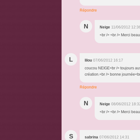
Répondre
N
Neige
11/06/2012 12:3
<br /> <br /> Merci beau
L
lilou
07/06/2012 16:17
coucou NEIGE<br /> toujours auss
création.<br /> bonne journée<b
Répondre
N
Neige
08/06/2012 18:3
<br /> <br /> Merci beauc
S
sabrina
07/06/2012 14:31