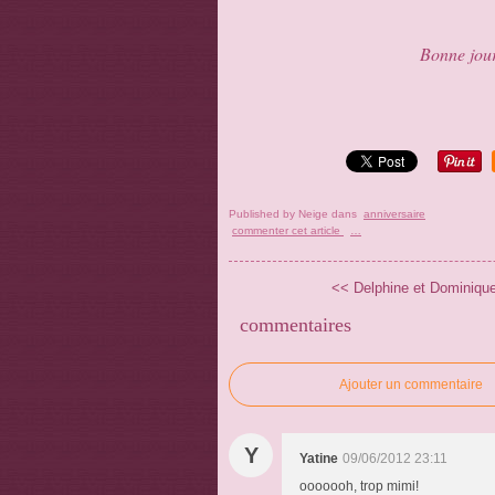
Bonne jour
Published by Neige
dans
anniversaire
commenter cet article
…
<< Delphine et Dominique 
commentaires
Ajouter un commentaire
Y
Yatine
09/06/2012 23:11
ooooooh, trop mimi!