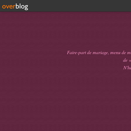
Faire-part de mariage, menu de mari
de
v
N'hé