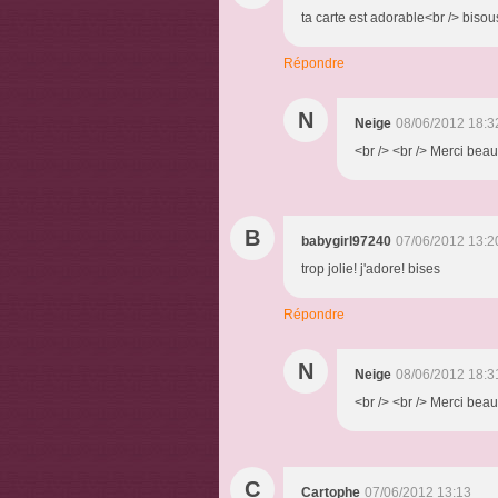
ta carte est adorable<br /> bisou
Répondre
N
Neige
08/06/2012 18:3
<br /> <br /> Merci beau
B
babygirl97240
07/06/2012 13:2
trop jolie! j'adore! bises
Répondre
N
Neige
08/06/2012 18:3
<br /> <br /> Merci beauc
C
Cartophe
07/06/2012 13:13