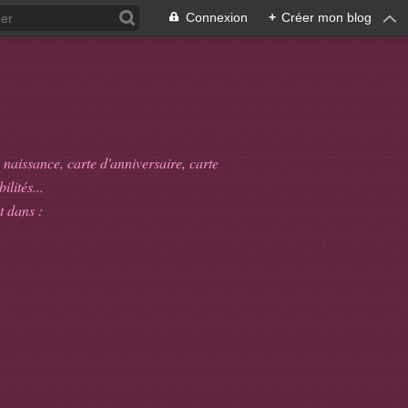
Connexion
+
Créer mon blog
 naissance, carte d'anniversaire, carte
ilités...
t dans :