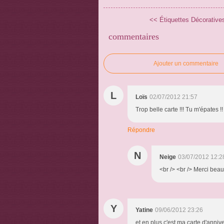
<< Étiquettes Décoratives
commentaires
Ajouter un commentaire
L
Loïs
02/07/2012 21:57
Trop belle carte !!! Tu m'épates !!
Répondre
N
Neige
03/07/2012 12:2
<br /> <br /> Merci beauc
Y
Yatine
09/06/2012 23:26
et en plus c'est ma carte d'annive