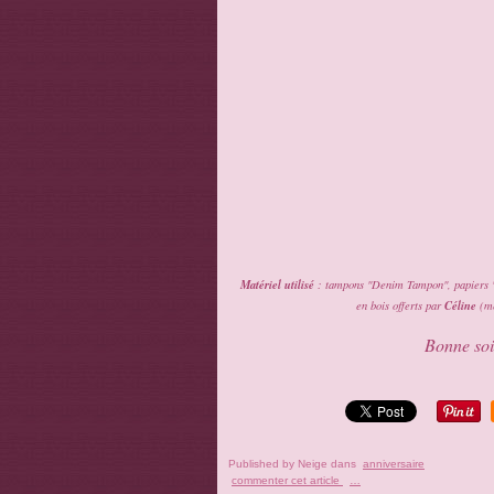
Matériel utilisé
: tampons "Denim Tampon", papiers "To
Céline
en bois offerts par
(me
Bonne soir
Published by Neige
dans
anniversaire
commenter cet article
…