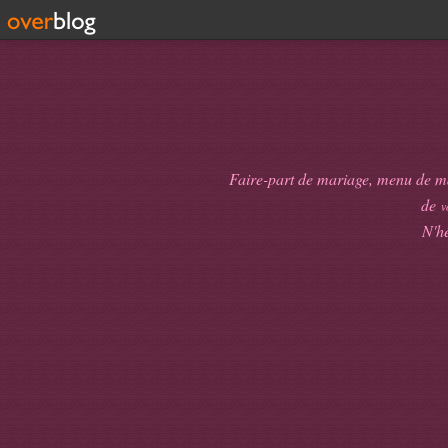
Faire-part de mariage, menu de mari
de
v
N'hé