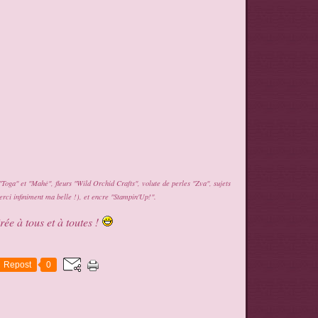
ga" et "Mahé", fleurs "Wild Orchid Crafts", volute de perles "Zva", sujets
rci infiniment ma belle !), et encre "Stampin'Up!".
ée à tous et à toutes !
Repost
0