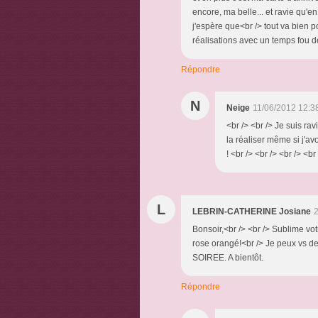
encore, ma belle... et ravie qu'en
j'espère que<br /> tout va bien po
réalisations avec un temps fou de
Répondre
N
Neige
11/06/2012 12:3
<br /> <br /> Je suis ravi
la réaliser même si j'a
! <br /> <br /> <br /> <br
L
LEBRIN-CATHERINE Josiane
2
Bonsoir,<br /> <br /> Sublime vot
rose orangé!<br /> Je peux vs d
SOIREE. A bientôt.
Répondre