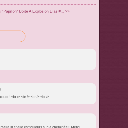
 "Papillon"
Boîte A Explosion Lilas #... >>
8
oup !! <br /> <br /> <br /> <br />
rsaire!!!! et elle est toujours sur la cheminée!!! Merci