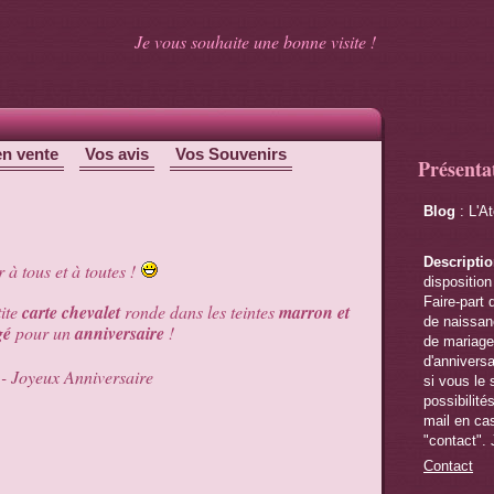
Je vous souhaite une bonne visite !
en vente
Vos avis
Vos Souvenirs
Présenta
Blog
: L'A
Descripti
 à tous et à toutes !
disposition
Faire-part 
tite
carte chevalet
ronde dans les teintes
marron et
de naissanc
gé
pour un
anniversaire
!
de mariage,
d'anniversa
si vous le 
possibilité
mail en cas
"contact". 
Contact