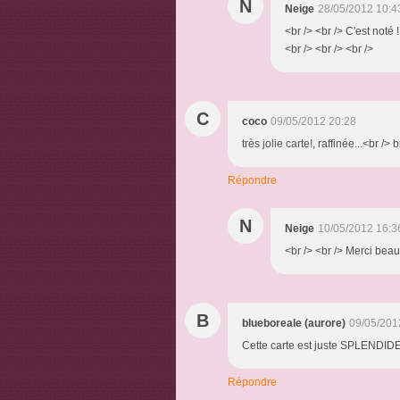
N
Neige
28/05/2012 10:4
<br /> <br /> C'est noté 
<br /> <br /> <br />
C
coco
09/05/2012 20:28
très jolie carte!, raffinée...<br />
Répondre
N
Neige
10/05/2012 16:3
<br /> <br /> Merci beau
B
blueboreale (aurore)
09/05/201
Cette carte est juste SPLENDIDE !
Répondre