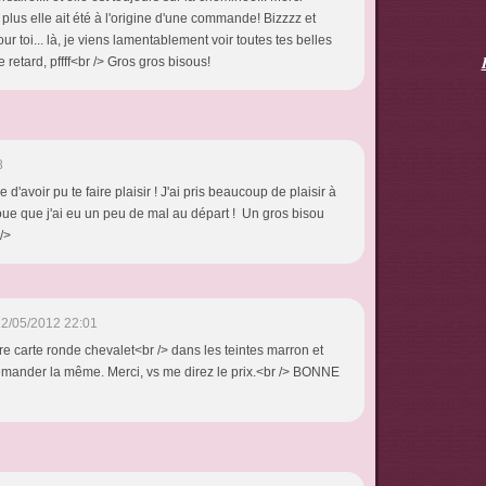
 plus elle ait été à l'origine d'une commande! Bizzzz et
ur toi... là, je viens lamentablement voir toutes tes belles
 retard, pffff<br /> Gros gros bisous!
8
e d'avoir pu te faire plaisir ! J'ai pris beaucoup de plaisir à
voue que j'ai eu un peu de mal au départ ! Un gros bisou
 />
2/05/2012 22:01
re carte ronde chevalet<br /> dans les teintes marron et
emander la même. Merci, vs me direz le prix.<br /> BONNE