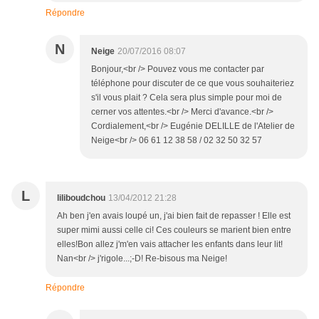
Répondre
N
Neige
20/07/2016 08:07
Bonjour,<br /> Pouvez vous me contacter par
téléphone pour discuter de ce que vous souhaiteriez
s'il vous plait ? Cela sera plus simple pour moi de
cerner vos attentes.<br /> Merci d'avance.<br />
Cordialement,<br /> Eugénie DELILLE de l'Atelier de
Neige<br /> 06 61 12 38 58 / 02 32 50 32 57
L
liliboudchou
13/04/2012 21:28
Ah ben j'en avais loupé un, j'ai bien fait de repasser ! Elle est
super mimi aussi celle ci! Ces couleurs se marient bien entre
elles!Bon allez j'm'en vais attacher les enfants dans leur lit!
Nan<br /> j'rigole...;-D! Re-bisous ma Neige!
Répondre