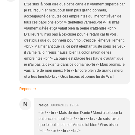
Et je suis là pour dire que cette carte est vraiment superbe car
je l'ai reçu hier midi, pour mon plus grand bonheur,
accompagné de toutes ces empreintes qui me font rêver, de
tous ces papillons et<br /> dentelles variées.<br /> Tu m'as
vraiment gâtée et ça valait bien la peine d'attendre.<br />
D'ailleurs tu n'as pas à t'excuser pour le retard car tu vois,
c'est plus que du bonheur pour moi, c'est de l'émerveillement.
<br /> Maintenant que j'ai ce petit éléphant juste sous les yeux
il va me falloir réussir aussi bien la colorisation de tes
empreintes.<br /> La barre est placée très haute d'autant que
je n'ai pas ta dextérité dans ce domaine.<br /> Mais promis, je
vais faire de mon mieux !<br /> Encore plein de grands merci
et à très bientôt.<br /> Gros bisous et bonne fin de WE !
Répondre
N
Neige
09/09/2012 12:34
<br /> <br /> Mais de rien Danie ! Merci à toi pour ta
patience surtout ! <br /> <br /> <br /> Je suis ravie
que le tout te plaise ! Amuse toi bien ! Gros bisou
! <br /> <br /> <br /> <br />