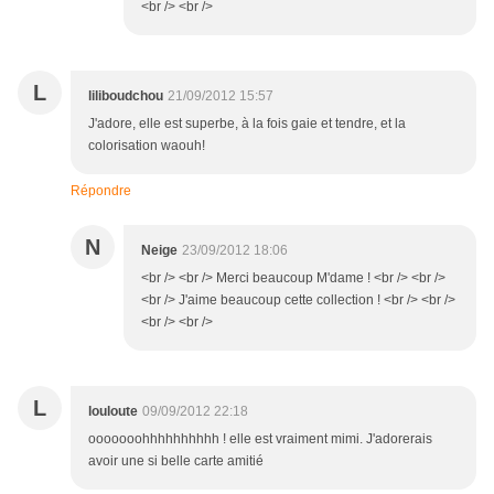
<br /> <br />
L
liliboudchou
21/09/2012 15:57
J'adore, elle est superbe, à la fois gaie et tendre, et la
colorisation waouh!
Répondre
N
Neige
23/09/2012 18:06
<br /> <br /> Merci beaucoup M'dame ! <br /> <br />
<br /> J'aime beaucoup cette collection ! <br /> <br />
<br /> <br />
L
louloute
09/09/2012 22:18
ooooooohhhhhhhhhh ! elle est vraiment mimi. J'adorerais
avoir une si belle carte amitié