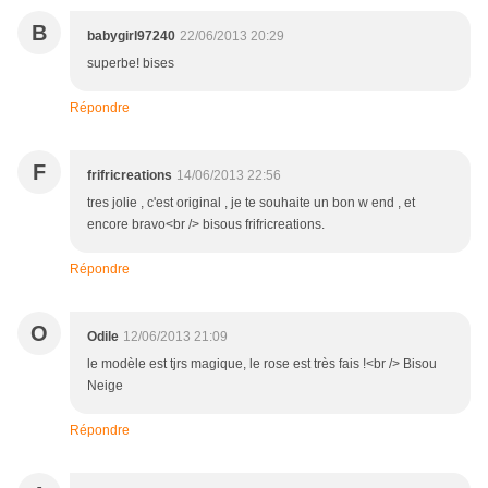
B
babygirl97240
22/06/2013 20:29
superbe! bises
Répondre
F
frifricreations
14/06/2013 22:56
tres jolie , c'est original , je te souhaite un bon w end , et
encore bravo<br /> bisous frifricreations.
Répondre
O
Odile
12/06/2013 21:09
le modèle est tjrs magique, le rose est très fais !<br /> Bisou
Neige
Répondre