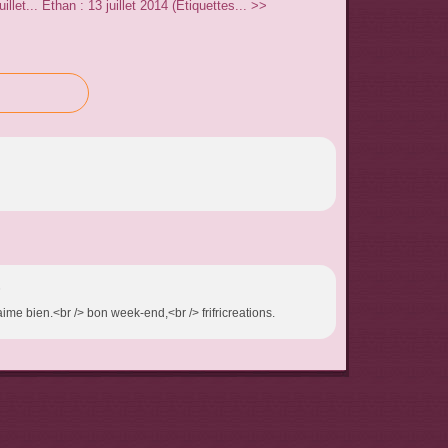
llet...
Ethan : 13 juillet 2014 (Etiquettes... >>
6
j'aime bien.<br /> bon week-end,<br /> frifricreations.