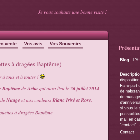
Je vous souhaite une bonne visite !
en vente
Vos avis
Vos Souvenirs
Présenta
Blog
: L'A
uettes à dragées Baptême)
Descripti
 à tous et à toutes !
disposition
Faire-part 
le
Baptême
de
Aélia
qui aura lieu le
26 juillet 2014
.
de naissanc
de mariage,
e de
Nuage
et aux couleurs
Blanc Irisé et Rose
.
d'anniversa
si vous le 
possibilité
mail en cas
"contact". 
Contact