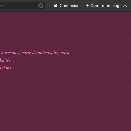
Connexion
+
Créer mon blog
 naissance, carte d'anniversaire, carte
ilités...
t dans :