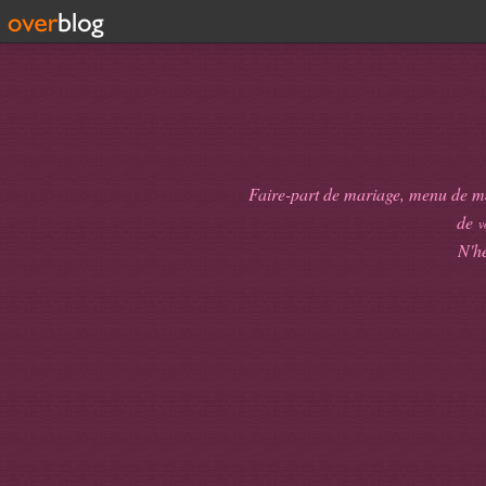
Faire-part de mariage, menu de mari
de
v
N'hé