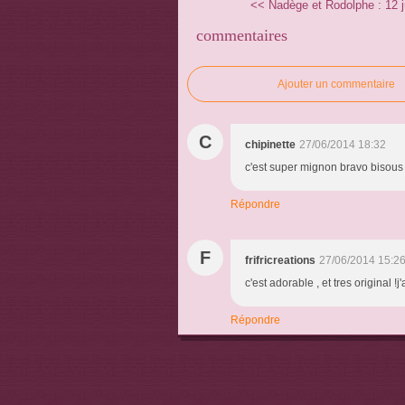
<< Nadège et Rodolphe : 12 jui
commentaires
Ajouter un commentaire
C
chipinette
27/06/2014 18:32
c'est super mignon bravo bisous
Répondre
F
frifricreations
27/06/2014 15:2
c'est adorable , et tres original !
Répondre