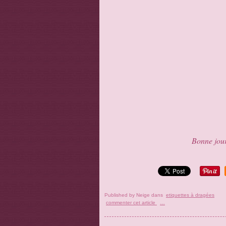
Bonne jour
Published by Neige
dans
etiquettes à dragées
commenter cet article
…