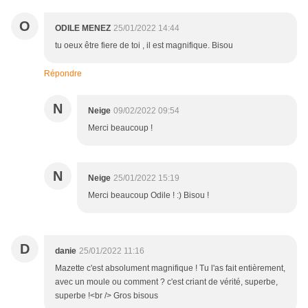
O
ODILE MENEZ
25/01/2022 14:44
tu oeux être fiere de toi , il est magnifique. Bisou
Répondre
N
Neige
09/02/2022 09:54
Merci beaucoup !
N
Neige
25/01/2022 15:19
Merci beaucoup Odile ! :) Bisou !
D
danie
25/01/2022 11:16
Mazette c'est absolument magnifique ! Tu l'as fait entièrement,
avec un moule ou comment ? c'est criant de vérité, superbe,
superbe !<br /> Gros bisous