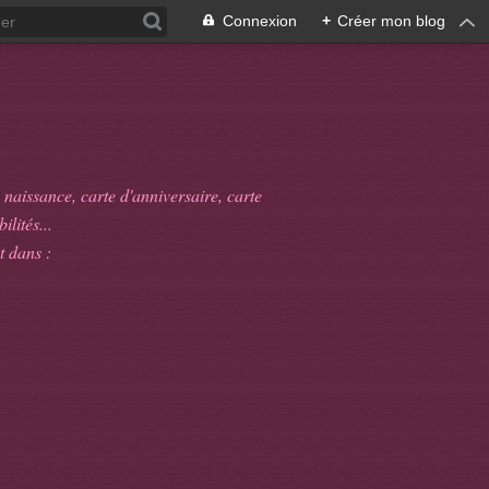
Connexion
+
Créer mon blog
 naissance, carte d'anniversaire, carte
ilités...
t dans :