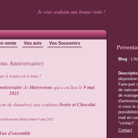
Je vous souhaite une bonne visite !
en vente
Vos avis
Vos Souvenirs
Présenta
Blog
: L'A
us Anniversaire)
Descripti
r à toutes et à tous !
disposition
Faire-part 
nniversaire
de
Maryvonne
qui a eu lieu le
9 mai
de naissanc
2021
.
de mariage,
d'anniversa
 cm de diamètre) aux couleurs
Ivoire et Chocolat
.
si vous le 
possibilité
mail en cas
"contact". 
Contact
Vue d'ensemble