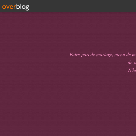
Faire-part de mariage, menu de mari
de
v
N'hé