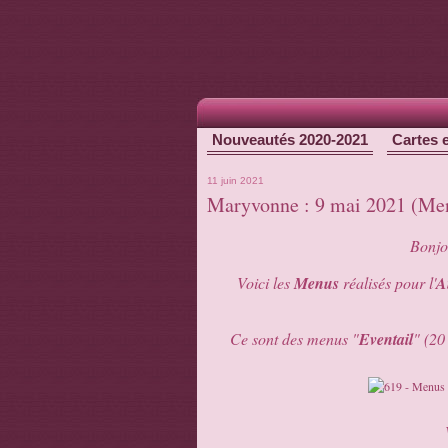
Nouveautés 2020-2021
Cartes 
11 juin 2021
Maryvonne : 9 mai 2021 (Men
Bonjou
Voici les
Menus
réalisés pour l'
A
Ce sont des menus "
Eventail
" (20