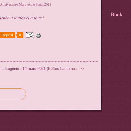
Book
rnée à toutes et à tous !
Repost
0
...
Eugénie : 14 mars 2021 (Boîtes-Lanterne... >>