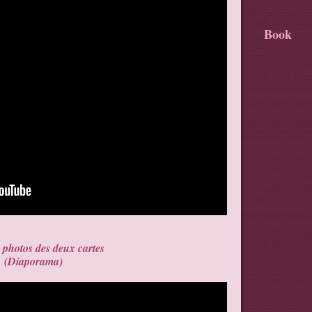
Book
s photos des deux cartes
(Diaporama)