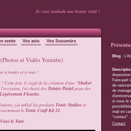
Je vous souhaite une bonne visite !
en vente
Vos avis
Vos Souvenirs
Présenta
Blog
: L'A
 (Photos et Vidéo Youtube)
Descripti
r à toutes et à tous !
disposition
Faire-part 
e
! Cette fois, il s'agit de la création d'une "
Shaker
de naissanc
 l'occasion, j'ai choisi des
Teintes Pastel
pour des
de mariage,
Légèrement Fleuries
.
d'anniversa
si vous le 
ions, j'ai utilisé les produits
Tonic Studios
et
possibilité
 exactement le
Tonic Craft Kit 22
.
mail en cas
"contact". 
Voici le Tuto
:
Contact