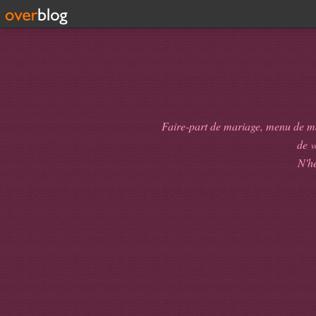
Faire-part de mariage, menu de mari
de
v
N'hé