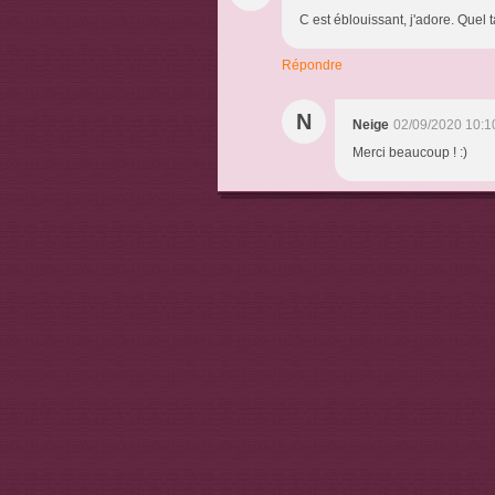
C est éblouissant, j'adore. Quel
Répondre
N
Neige
02/09/2020 10:1
Merci beaucoup ! :)