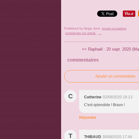
Published by Neige
dans
toutes occasions
commenter cet article
…
<< Raphaël : 20 sept. 2020 (Ma
commentaires
Ajouter un commentaire
C
Catherine
02/09/2020 16:13
C'est splendide ! Bravo !
Répondre
T
THIBAUD
30/08/2020 17:44