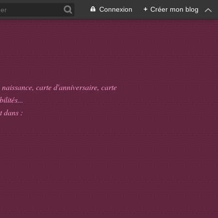
Connexion
+
Créer mon blog
 naissance, carte d'anniversaire, carte
ilités...
t dans :