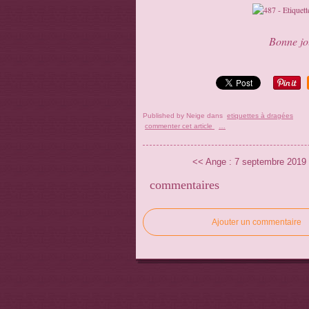
Bonne jou
Published by Neige
dans
etiquettes à dragées
commenter cet article
…
<< Ange : 7 septembre 2019 (
commentaires
Ajouter un commentaire