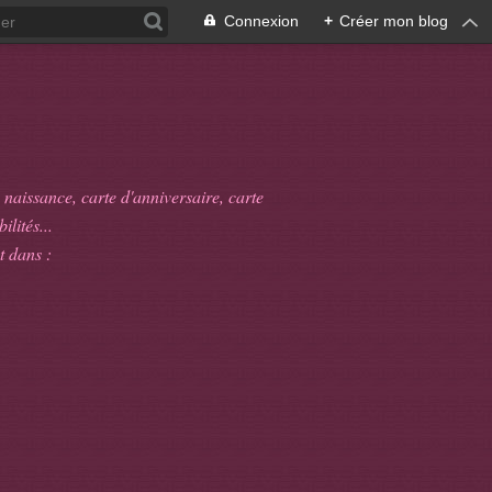
Connexion
+
Créer mon blog
 naissance, carte d'anniversaire, carte
ilités...
t dans :