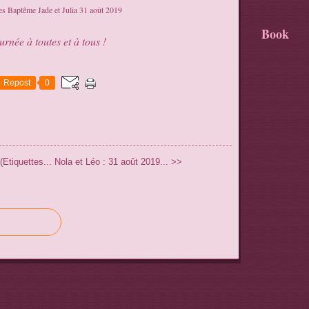
Book
rnée à toutes et à tous !
Repost
0
Etiquettes...
Nola et Léo : 31 août 2019... >>