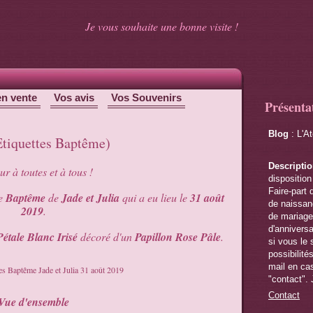
Je vous souhaite une bonne visite !
en vente
Vos avis
Vos Souvenirs
Présenta
Blog
: L'A
(Etiquettes Baptême)
Descripti
r à toutes et à tous !
disposition
Faire-part 
le
Baptême
de
Jade et Julia
qui a eu lieu le
31 août
de naissanc
2019
.
de mariage,
d'anniversa
Pétale Blanc Irisé
décoré d'un
Papillon Rose Pâle
.
si vous le 
possibilité
mail en cas
"contact". 
Contact
Vue d'ensemble