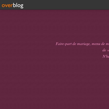
Faire-part de mariage, menu de mari
de
v
N'hé