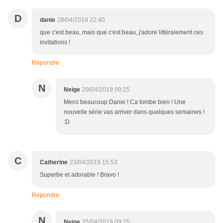
D
danie
28/04/2019 22:40
que c'est beau, mais que c'est beau, j'adore littéralement ces
invitations !
Répondre
N
Neige
29/04/2019 09:25
Merci beaucoup Danie ! Ca tombe bien ! Une
nouvelle série vas arriver dans quelques semaines !
:D
C
Catherine
23/04/2019 15:53
Superbe et adorable ! Bravo !
Répondre
N
Neige
25/04/2019 09:25