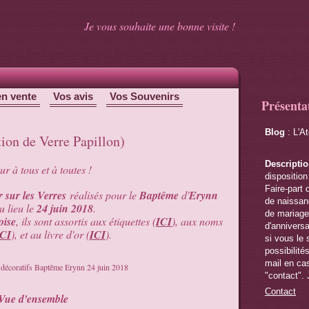
Je vous souhaite une bonne visite !
en vente
Vos avis
Vos Souvenirs
Présenta
Blog
: L'A
ion de Verre Papillon)
Descripti
r à tous et à toutes !
disposition
Faire-part 
 sur les Verres
réalisés pour le
Baptême
d'
Erynn
de naissanc
u lieu le
24 juin 2018
.
de mariage,
oise
, ils sont assortis aux étiquettes (
ICI
), aux noms
d'anniversa
ICI
), et au livre d'or (
ICI
).
si vous le 
possibilité
mail en cas
"contact". 
Contact
Vue d'ensemble