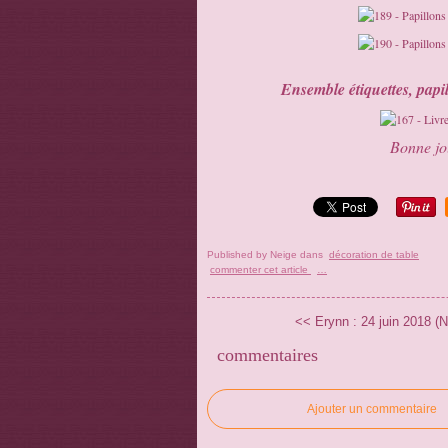
Ensemble étiquettes, papil
Bonne jou
Published by Neige
dans
décoration de table
commenter cet article
…
<< Erynn : 24 juin 2018 (N
commentaires
Ajouter un commentaire