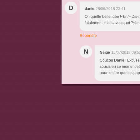
D
danie
28/06/2018 23:41
Oh quelle belle idée !<br /> Dis-m
fatalement, mais avec quoi ?<br 
Répondre
N
Neige
15/07/2018 09:5
Coucou Danie ! Excuses
soucis en ce moment et je
pour te dire que les papi