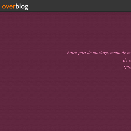
Faire-part de mariage, menu de mari
de
v
N'hé