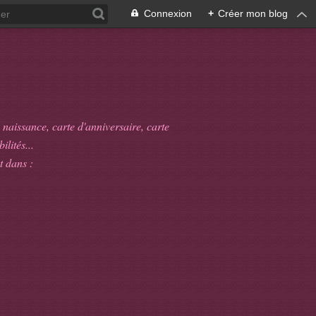
Connexion
+
Créer mon blog
 naissance, carte d'anniversaire, carte
ilités...
t dans :