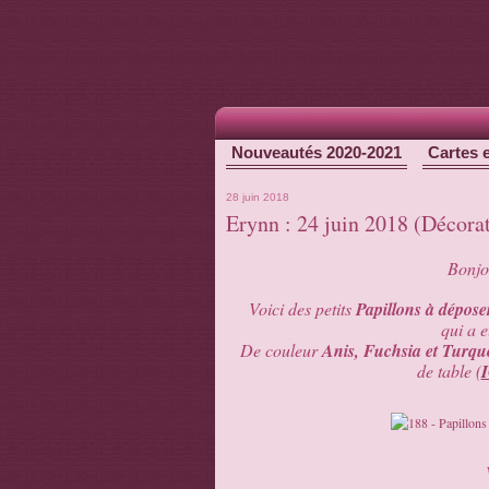
Nouveautés 2020-2021
Cartes 
28 juin 2018
Erynn : 24 juin 2018 (Décorat
Bonjou
Voici des petits
Papillons à déposer
qui a e
De couleur
Anis, Fuchsia et Turqu
de table (