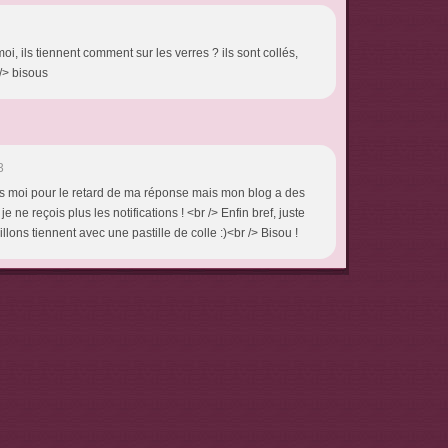
oi, ils tiennent comment sur les verres ? ils sont collés,
/> bisous
3
 moi pour le retard de ma réponse mais mon blog a des
 ne reçois plus les notifications ! <br /> Enfin bref, juste
llons tiennent avec une pastille de colle :)<br /> Bisou !