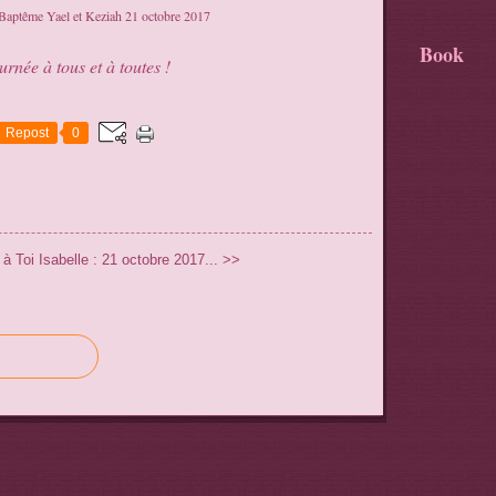
Book
rnée à tous et à toutes !
Repost
0
 à Toi
Isabelle : 21 octobre 2017... >>