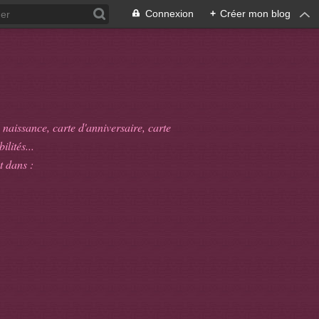
Connexion
+
Créer mon blog
 naissance, carte d'anniversaire, carte
ilités...
t dans :