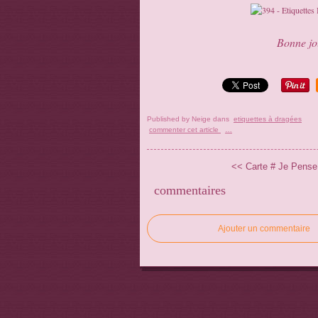
Bonne jou
Published by Neige
dans
etiquettes à dragées
commenter cet article
…
<< Carte # Je Pense
commentaires
Ajouter un commentaire