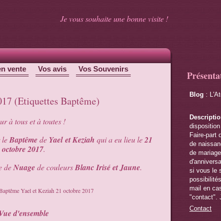
Je vous souhaite une bonne visite !
en vente
Vos avis
Vos Souvenirs
Présenta
Blog
: L'A
2017 (Etiquettes Baptême)
Descripti
r à tous et à toutes !
disposition
Faire-part 
 le
Baptême
de
Yael et Keziah
qui a eu lieu le
21
de naissanc
octobre 2017
.
de mariage,
d'anniversa
me de
Nuage
de couleurs
Blanc Irisé et Jaune
.
si vous le 
possibilité
mail en cas
"contact". 
Contact
Vue d'ensemble