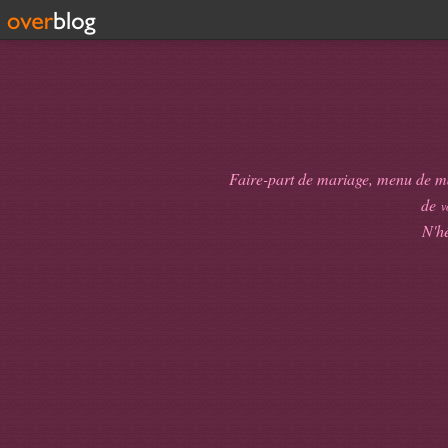
Faire-part de mariage, menu de mari
de
v
N'hé