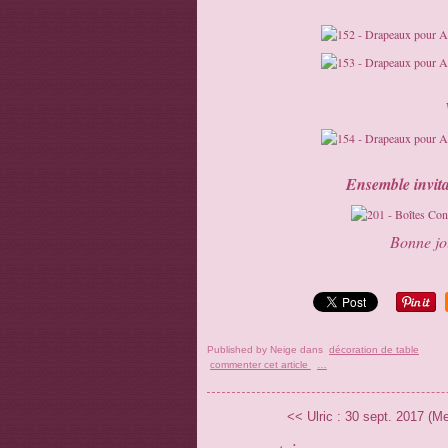
Ensemble invita
Bonne jou
Published by Neige
dans
décoration de table
commenter cet article
…
<< Ulric : 30 sept. 2017 (M