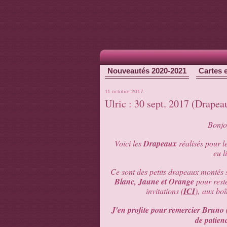
Nouveautés 2020-2021
Cartes 
11 octobre 2017
Ulric : 30 sept. 2017 (Drap
Bonjou
Voici les
Drapeaux
réalisés pour l
eu l
Ce sont des petits drapeaux montés 
Blanc, Jaune et Orange
pour rest
invitations (
ICI
), aux boî
J'en profite pour remercier Bruno
de patien