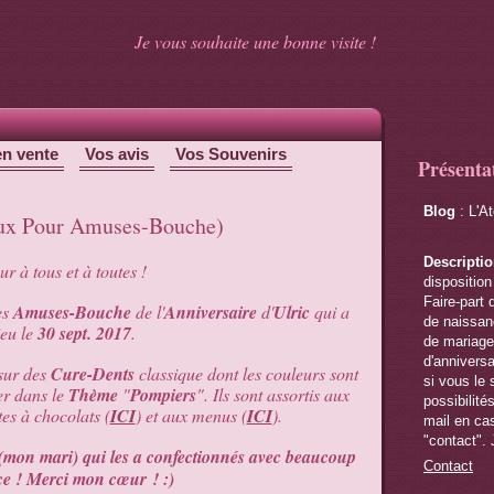
Je vous souhaite une bonne visite !
en vente
Vos avis
Vos Souvenirs
Présenta
Blog
: L'A
eaux Pour Amuses-Bouche)
Descripti
r à tous et à toutes !
disposition
Faire-part 
es
Amuses-Bouche
de l'
Anniversaire
d'
Ulric
qui a
de naissanc
ieu le
30 sept. 2017
.
de mariage,
d'anniversa
sur des
Cure-Dents
classique dont les couleurs sont
si vous le 
er dans le
Thème
"
Pompiers
". Ils sont assortis aux
possibilité
tes à chocolats (
ICI
) et aux menus (
ICI
).
mail en cas
"contact". 
 (mon mari) qui les a confectionnés avec beaucoup
Contact
ce ! Merci mon cœur ! :)