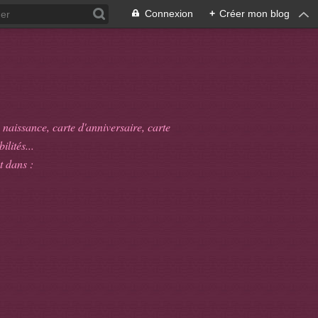
Connexion
+
Créer mon blog
 naissance, carte d'anniversaire, carte
ilités...
t dans :