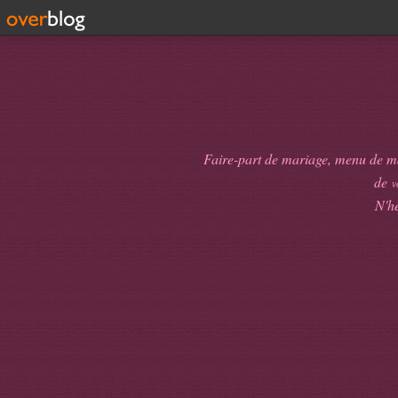
Faire-part de mariage, menu de mari
de
v
N'hé