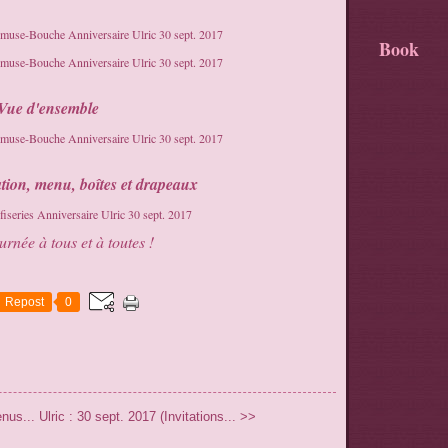
Book
Vue d'ensemble
tion, menu, boîtes et drapeaux
rnée à tous et à toutes !
Repost
0
enus...
Ulric : 30 sept. 2017 (Invitations... >>