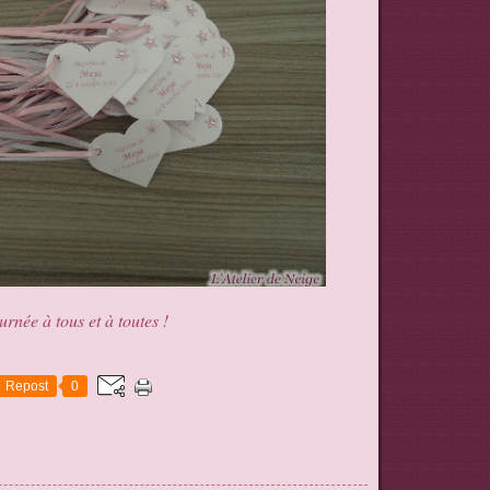
rnée à tous et à toutes !
Repost
0