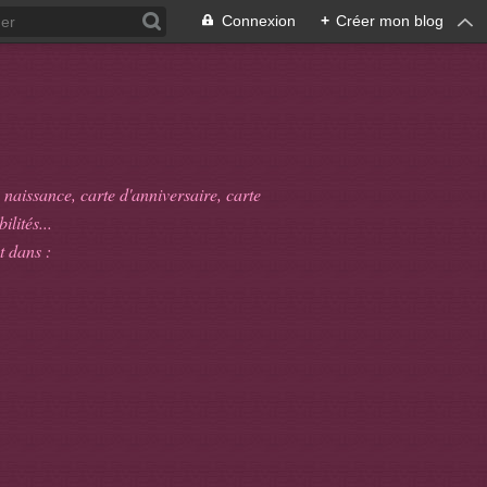
Connexion
+
Créer mon blog
 naissance, carte d'anniversaire, carte
ilités...
t dans :