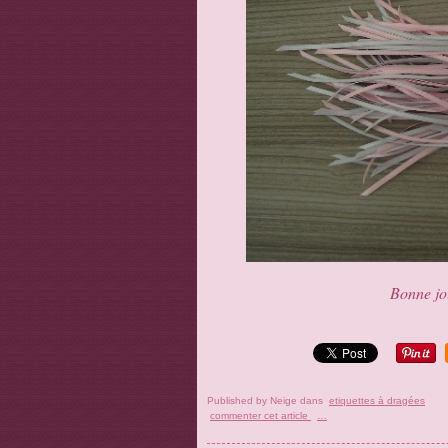
Bonne jou
Published by Neige
dans
etiquettes à dragées
commenter cet article
…