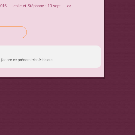
016...
Leslie et Stéphane : 10 sept.... >>
 j'adore ce prénom !<br /> bisous