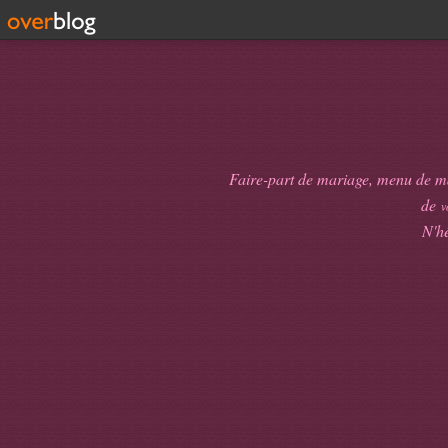
Faire-part de mariage, menu de mari
de
v
N'hé