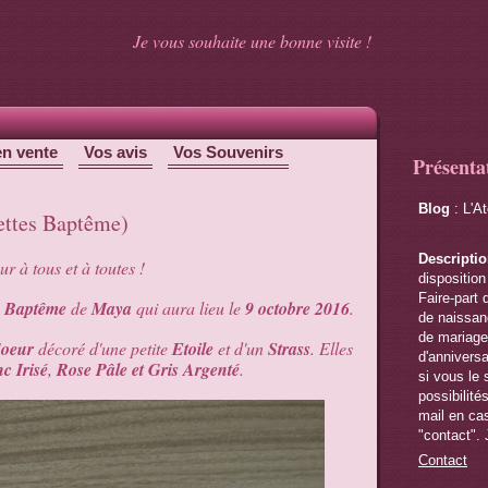
Je vous souhaite une bonne visite !
en vente
Vos avis
Vos Souvenirs
Présenta
Blog
: L'A
ettes Baptême)
Descripti
r à tous et à toutes !
disposition
Faire-part 
e
Baptême
de
Maya
qui aura lieu le
9 octobre 2016
.
de naissanc
de mariage,
oeur
décoré d'une petite
Etoile
et d'un
Strass
. Elles
d'anniversa
c Irisé
,
Rose Pâle et Gris Argenté
.
si vous le 
possibilité
mail en cas
"contact". 
Contact