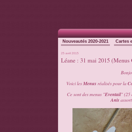
Nouveautés 2020-2021
Cartes 
25 avril 2015
Léane : 31 mai 2015 (Menu
Bonjou
Voici les
Menus
réalisés pour la
C
Ce sont des menus "
Eventail
" (25
Anis
assort