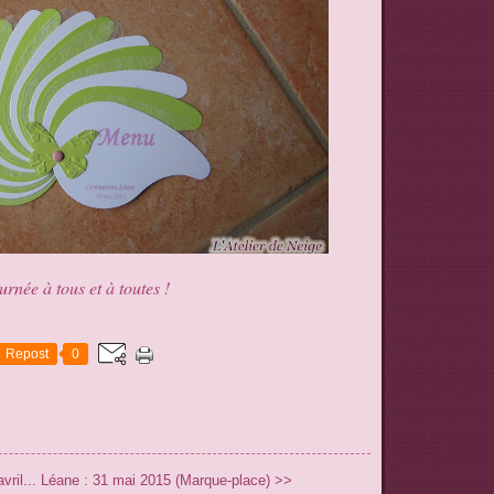
rnée à tous et à toutes !
Repost
0
ril...
Léane : 31 mai 2015 (Marque-place) >>