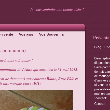
Je vous souhaite une bonne visite !
en vente
Vos avis
Vos Souvenirs
Présenta
Blog
: L'A
s Communion)
Descripti
r à tous et à toutes !
disposition
Faire-part 
ommunion
de
Léane
qui aura lieu le
31 mai 2015
.
de naissanc
de mariage,
 cm de diamètre) aux couleurs
Blanc, Rose Pâle et
d'anniversa
is aux marque-place (
ICI
).
si vous le 
possibilité
mail en cas
"contact". 
Contact