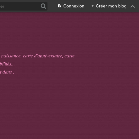
Connexion
+
Créer mon blog
 naissance, carte d'anniversaire, carte
ilités...
t dans :