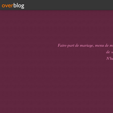
Faire-part de mariage, menu de mari
de
v
N'hé