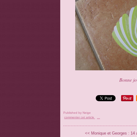
Bonne jou
Published by Neige
commenter cet article
…
<< Monique et Georges : 14 av