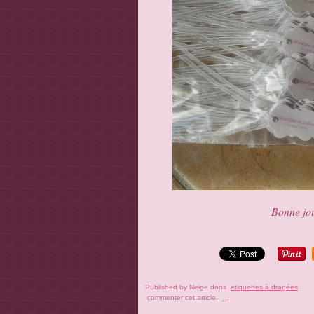
Bonne jou
Published by Neige
dans
etiquettes à dragées
commenter cet article
…