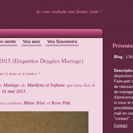
Je vous souhaite une bonne visite !
en vente
Vos avis
Vos Souvenirs
Présenta
Blog
: L'A
 2015 (Etiquettes Dragées Mariage)
Descripti
r à tous et à toutes !
disposition
Faire-part 
le
Mariage
de
Marilyne et Sofiane
qui aura lieu le
de naissanc
16
mai 2015
.
de mariage,
d'anniversa
aux couleurs
Blanc Irisé
et
Rose Pâle
.
si vous le 
possibilité
mail en cas
"contact". 
Contact