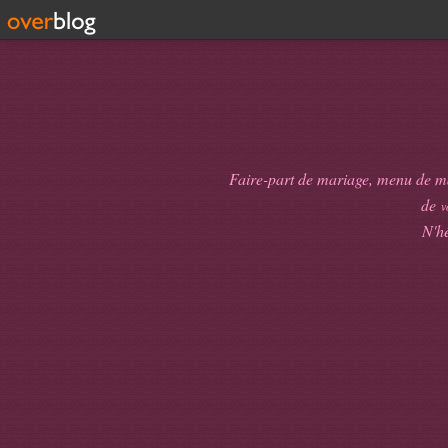
Faire-part de mariage, menu de mari
de
v
N'hé