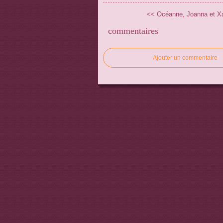
<< Océanne, Joanna et Xav
commentaires
Ajouter un commentaire