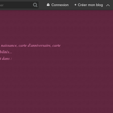
Connexion
+
Créer mon blog
 naissance, carte d'anniversaire, carte
ilités...
t dans :