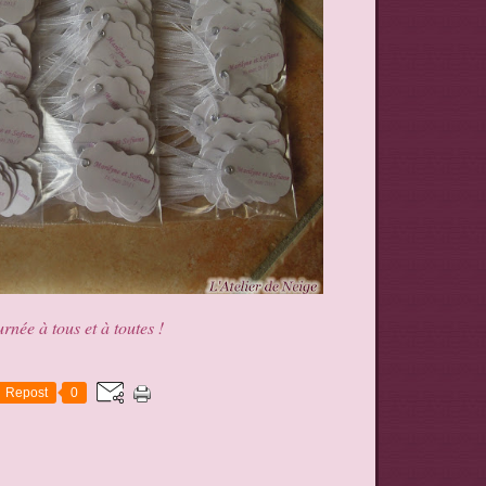
rnée à tous et à toutes !
Repost
0