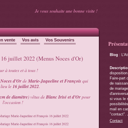
Je vous souhaite une bonne visite !
en vente
Vos avis
Vos Souvenirs
Présenta
Blog
: L'A
: 16 juillet 2022 (Menus Noces d'Or)
Descripti
r à toutes et à tous !
disposition
Faire-part 
Noces d'Or
de
Marie-Jaqueline et François
qui
de naissanc
lieu le
16 juillet 2022
.
de mariage,
d'anniversa
cm de diamètre
) vêtus de
Blanc Irisé et d'Or
pour
si vous le 
l'occasion !
possibilité
mail en cas
"contact". 
Contact