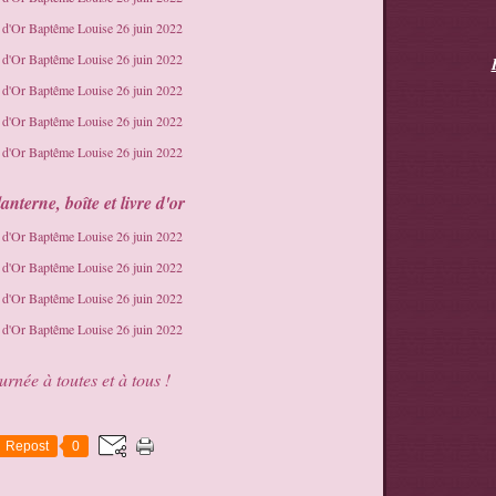
nterne, boîte et livre d'or
rnée à toutes et à tous !
Repost
0