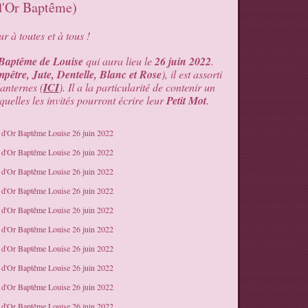
 d'Or Baptême)
r à toutes et à tous !
Baptême de Louise
qui aura lieu le
26 juin 2022
.
pêtre, Jute, Dentelle, Blanc et Rose
), il est assorti
lanternes (
ICI
). Il a la particularité de contenir un
quelles les invités pourront écrire leur
Petit Mot
.