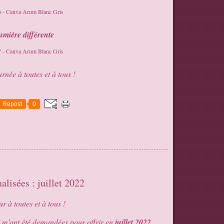
umière différente
rnée à toutes et à tous !
Repost
0
alisées : juillet 2022
r à toutes et à tous !
 m'ont été demandées pour offrir en
juillet 2022
.