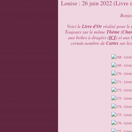
Louise : 26 juin 2022 (Livre
Bonjou
Voici le
Livre d'Or
réalisé pour le
Toujours sur le même
Thème
(
Cham
aux boîtes à dragées (
ICI
) et aux 
certain nombre de
Cartes
sur les