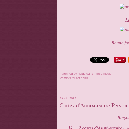
L
Bonne jou
Published by Neige
dans
mixed media
commenter cet article
…
29 juin 2022
Cartes d'Anniversaire Personn
Bonjou
Voici
2 cartes d'Anniversaire
qui