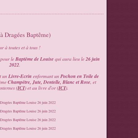
s à Dragées Baptême)
r à toutes et à tous !
 pour le
Baptême de Louise
qui aura lieu le
26 juin
2022
.
st un
Livre-Ecrin
enformant un
Pochon en Toile de
hème
Champêtre, Jute, Dentelle, Blanc et Rose
, et
anternes (
ICI
) et au livre d'or (
ICI
).