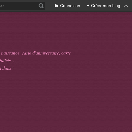
Connexion
+
Créer mon blog
 naissance, carte d'anniversaire, carte
ilités...
t dans :