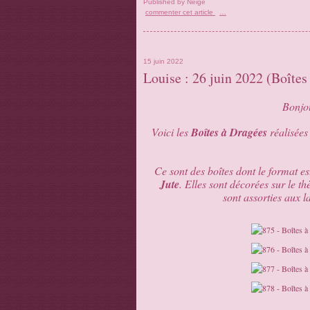
Published by Neige
commenter cet article
…
15 juin 2022
Louise : 26 juin 2022 (Boîte
Bonjou
Voici les
Boîtes à Dragées
réalisées
Ce sont des boîtes dont le format e
Jute
. Elles sont décorées sur le t
sont assorties aux l