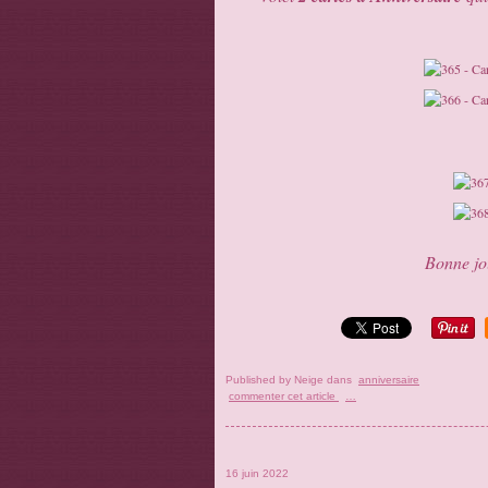
Bonne jou
Published by Neige
dans
anniversaire
commenter cet article
…
16 juin 2022