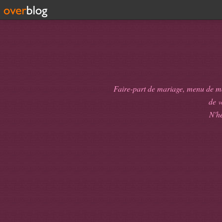
Faire-part de mariage, menu de mari
de
v
N'hé