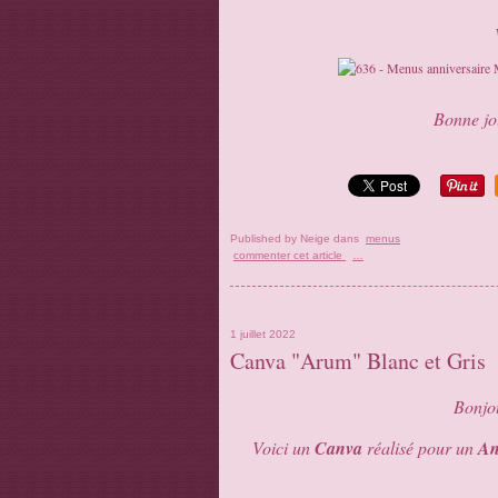
Bonne jou
Published by Neige
dans
menus
commenter cet article
…
1 juillet 2022
Canva "Arum" Blanc et Gris
Bonjou
Voici un
Canva
réalisé pour un
An